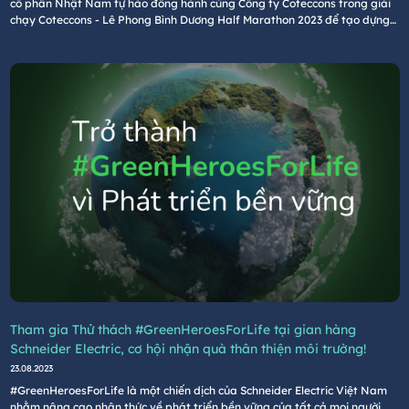
cổ phần Nhật Nam tự hào đồng hành cùng Công ty Coteccons trong giải
chạy Coteccons - Lê Phong Bình Dương Half Marathon 2023 để tạo dựng
môi trường sống tốt hơn cho thế hệ tương lai.
Tham gia Thử thách #GreenHeroesForLife tại gian hàng
Schneider Electric, cơ hội nhận quà thân thiện môi trường!
23.08.2023
#GreenHeroesForLife là một chiến dịch của Schneider Electric Việt Nam
nhằm nâng cao nhận thức về phát triển bền vững của tất cả mọi người,