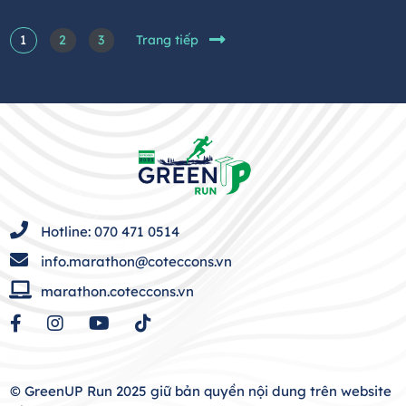
1
2
3
Trang tiếp
Hotline: 070 471 0514
info.marathon@coteccons.vn
marathon.coteccons.vn
© GreenUP Run 2025 giữ bản quyền nội dung trên website