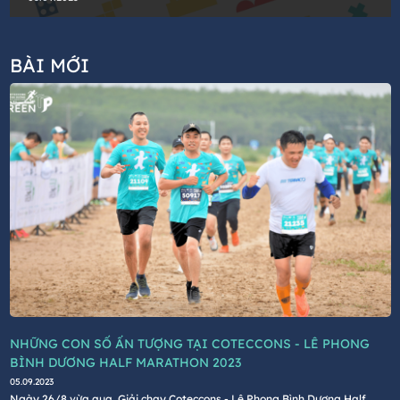
MARATHON MÙA 2 ẤN TƯỢNG
BÀI MỚI
NHỮNG CON SỐ ẤN TƯỢNG TẠI COTECCONS - LÊ PHONG
BÌNH DƯƠNG HALF MARATHON 2023
05.09.2023
Ngày 26/8 vừa qua, Giải chạy Coteccons - Lê Phong Bình Dương Half