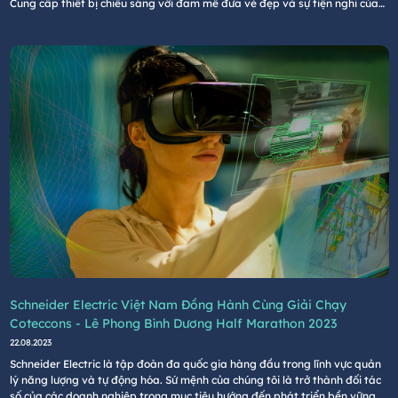
Cung cấp thiết bị chiếu sáng với đam mê đưa vẻ đẹp và sự tiện nghi của
ánh sáng vào không gian sống, làm việc; giúp các khách hàng của chúng
tôi trải nghiệm những lợi ích cho sức khỏe & tinh thần, đặc biệt là nhịp sinh
học của chúng ta từ việc sử dụng án
Schneider Electric Việt Nam Đồng Hành Cùng Giải Chạy
Coteccons - Lê Phong Bình Dương Half Marathon 2023
22.08.2023
Schneider Electric là tập đoàn đa quốc gia hàng đầu trong lĩnh vực quản
lý năng lượng và tự động hóa. Sứ mệnh của chúng tôi là trở thành đối tác
số của các doanh nghiệp trong mục tiêu hướng đến phát triển bền vững &