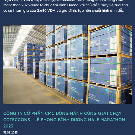
Marathon 2023 được tổ chức tại Bình Dương với chủ đề “Chạy về tuổi thơ”,
có sự tham gia của 2,680 VĐV và gia đình, tạo nên chuỗi hình ảnh dễ
thương và đáng nhớ.
CÔNG TY CỔ PHẦN CMC ĐỒNG HÀNH CÙNG GIẢI CHẠY
COTECCONS - LÊ PHONG BÌNH DƯƠNG HALF MARATHON
2023
31.08.2023