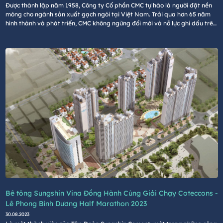
Được thành lập năm 1958, Công ty Cổ phần CMC tự hào là người đặt nền
móng cho ngành sản xuất gạch ngói tại Việt Nam. Trải qua hơn 65 năm
hình thành và phát triển, CMC không ngừng đổi mới và nỗ lực ghi dấu trên
thị thường về một thương hiệu gạch ốp lát uy tín cùng các sản phẩm dịch
vụ chất lượng và khác biệt.
Bê tông Sungshin Vina Đồng Hành Cùng Giải Chạy Coteccons -
Lê Phong Bình Dương Half Marathon 2023
30.08.2023