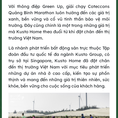
xanh​
Với thông điệp Green Up, giải chạy Coteccons
Quảng Bình Marathon luôn hướng đến các giá trị
Từ Quảng Bình, Bình Dương đến Long An, GreenUP đã để lại
xanh, bền vững và cổ vũ tinh thần bảo vệ môi
dấu ấn trong lòng cộng đồng yêu chạy bộ, với ý nghĩa vượt lên
trên một đường chạy thông thường và lan tỏa mạnh mẽ tinh
trường. Đây cũng chính là một trong những giá trị
thần sống xanh, GreenUP Run 2025 - Thêm một bước chạy,
mà Kusto Home theo đuổi từ khi đặt chân đến thị
tiếp hành trình xanh. Mỗi bước chạy là một bước tiếp nối hành
trường Việt Nam.
trình GreenUP: góp thêm giá trị cho cộng đồng, cùng lan tỏa
tinh thần xanh và bền vững.​
Là nhánh phát triển bất động sản trực thuộc Tập
đoàn đầu tư quốc tế đa ngành Kusto Group, có
trụ sở tại Singapore, Kusto Home đã đặt chân
đến thị trường Việt Nam
với mục tiêu phát triển
những dự án nhà ở cao cấp, kiến tạo sự phồn
thịnh và mang đến những giá trị thiên nhiên, sức
khỏe, bền vững cho cuộc sống của khách hàng.