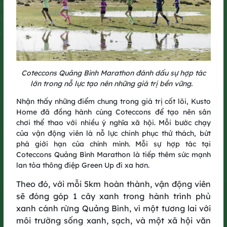
Trải nghiệm mới tại GreenUP Run
2025​
Coteccons Quảng Bình Marathon đánh dấu sự hợp tác
lớn trong nỗ lực tạo nên những giá trị bền vững.
Cung đường năm nay không chỉ mang đến không khí sôi động
với loạt thử thách vui nhộn, từ vượt lốp, nhảy lò cò đến bứt phá
Nhận thấy những điểm chung trong giá trị cốt lõi, Kusto
ở ải cuối về đích, mà còn đánh dấu bước đổi mới lớn: lần đầu
Home đã đồng hành cùng Coteccons để tạo nên sân
tiên GreenUP mở cổng đăng ký miễn phí cho cộng đồng. Đây là
chơi thể thao với nhiều ý nghĩa xã hội. Mỗi bước chạy
dịp để các Runners cùng hòa nhịp trên đường chạy, lan tỏa tinh
của vận động viên là nỗ lực chinh phục thử thách, bứt
thần sống xanh và kết nối vì tương lai bền vững.​
phá giới hạn của chính mình. Mỗi sự hợp tác tại
Coteccons Quảng Bình Marathon là tiếp thêm sức mạnh
lan tỏa thông điệp Green Up đi xa hơn.
Theo đó, với mỗi 5km hoàn thành, vận động viên
sẽ đóng góp 1 cây xanh trong hành trình phủ
xanh cánh rừng Quảng Bình, vì một tương lai với
môi trường sống xanh, sạch, và một xã hội văn