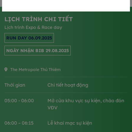
LỊCH TRÌNH CHI TIẾT
Lịch trình Expo & Race day
RUN DAY 06.09.2025
NGÀY NHẬN BIB 29.08.2025
The Metropole Thủ Thiêm
Thời gian
Chi tiết hoạt động
05:00 - 06:00
Mở cửa khu vực sự kiện, chào đón
VĐV
06:00 – 06:15​
Lễ khai mạc sự kiện