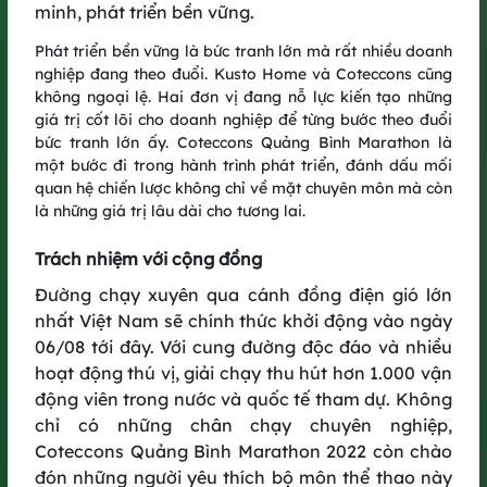
minh, phát triển bền vững.
Phát triển bền vững là bức tranh lớn mà rất nhiều doanh
nghiệp đang theo đuổi. Kusto Home và Coteccons cũng
không ngoại lệ. Hai đơn vị đang nỗ lực kiến tạo những
giá trị cốt lõi cho doanh nghiệp để từng bước theo đuổi
bức tranh lớn ấy. Coteccons Quảng Bình Marathon là
một bước đi trong hành trình phát triển, đánh dấu mối
Thêm một bước chạy, tiếp hành trình
quan hệ chiến lược không chỉ về mặt chuyên môn mà còn
là những giá trị lâu dài cho tương lai.
xanh​
GreenUP Run 2025 không dừng lại ở một giải chạy, mà là điểm
Trách nhiệm với cộng đồng
tiếp nối cho hành trình kết nối cộng đồng cùng góp thêm giá trị
Đường chạy xuyên qua cánh đồng điện gió lớn
xanh.​
nhất Việt Nam sẽ chính thức khởi động vào ngày
06/08 tới đây. Với cung đường độc đáo và nhiều
GreenUP Run 2025 sẽ trồng thêm 5,000 cây xanh sau giải
chạy, góp phần vào mục tiêu trồng 1 tỷ cây xanh, vì một Việt
hoạt động thú vị, giải chạy thu hút hơn 1.000 vận
Nam xanh.​
động viên trong nước và quốc tế tham dự. Không
chỉ có những chân chạy chuyên nghiệp,
Ngoài ra, đường chạy còn mang dấu ấn xanh độc đáo khi tái
Coteccons Quảng Bình Marathon 2022 còn chào
sử dụng thiết bị công trường như giàn giáo, lưới bao che làm
đón những người yêu thích bộ môn thể thao này
cổng xuất phát/về đích nhằm giảm thiểu việc sử dụng các vật