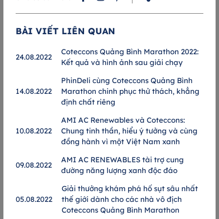
ho
Cự ly 5km của GreenUP Run 2025 thích hợp cho các Vận động
C
BÀI VIẾT LIÊN QUAN
nh
viên muốn nuôi dưỡng tình yêu ban đầu với chạy bộ hoặc tìm
n
lại cảm hứng thể thao, chuẩn bị cho những mục tiêu xa hơn.​​
p
Coteccons Quảng Bình Marathon 2022:
24.08.2022
Kết quả và hình ảnh sau giải chạy
ầm
Xuất phát và về đích tại đường Trần Bạch Đằng (trên nóc hầm
X
ào
Thủ Thiêm), vận động viên băng qua Tố Hữu, tiếp tục men theo
T
PhinDeli cùng Coteccons Quảng Bình
đó
Bùi Thiện Ngộ (đường châu thổ trên cao), chạm ngã ba Nguyễn
N
14.08.2022
Marathon chinh phục thử thách, khẳng
ên
Cơ Thạch trước khi quay đầu để hoàn tất quãng đường. Dọc
q
định chất riêng
ái
đường có 2 trạm tiếp nước bố trí cách nhau 1,2 – 1,5km.​​
c
ận
H
AMI AC Renewables và Coteccons:
ùi
*Đường chạy có thể thay đổi tùy theo điều kiện thực tế.​
đ
10.08.2022
Chung tinh thần, hiểu ý tưởng và cùng
ng
T
đồng hành vì một Việt Nam xanh
rí
đ
AMI AC RENEWABLES tài trợ cung
ốt
c
09.08.2022
đường năng lượng xanh độc đáo
c
Giải thưởng khám phá hố sụt sâu nhất
*
05.08.2022
thế giới dành cho các nhà vô địch
Coteccons Quảng Bình Marathon