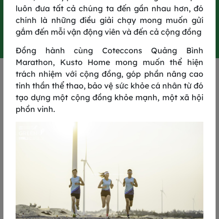
luôn đưa tất cả chúng ta đến gần nhau hơn, đó
0
0
0
0
0
0
0
0
chính là những điều giải chạy mong muốn gửi
-
-
-
-
-
-
-
-
gắm đến mỗi vận động viên và đến cả cộng đồng
NGÀY
GIỜ
PHÚT
GIÂY
Đồng hành cùng Coteccons Quảng Bình
Marathon, Kusto Home mong muốn thể hiện
trách nhiệm với cộng đồng, góp phần nâng cao
QUYỀN LỢI
tinh thần thể thao, bảo vệ sức khỏe cá nhân từ đó
tạo dựng một cộng đồng khỏe mạnh, một xã hội
phồn vinh.