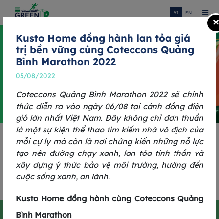
VI
EN
×
Kusto Home đồng hành lan tỏa giá
trị bền vững cùng Coteccons Quảng
Bình Marathon 2022
05/08/2022
Coteccons Quảng Bình Marathon 2022 sẽ chính
thức diễn ra vào ngày 06/08 tại cánh đồng điện
gió lớn nhất Việt Nam. Đây không chỉ đơn thuần
là một sự kiện thể thao tìm kiếm nhà vô địch của
mỗi cự ly mà còn là nơi chứng kiến những nỗ lực
THÊM MỘT BƯỚC CHẠY, TIẾP
tạo nên đường chạy xanh, lan tỏa tinh thần và
HÀNH TRÌNH XANH
xây dựng ý thức bảo vệ môi trường, hướng đến
cuộc sống xanh, an lành.
GREENUP RUN 2025
Kusto Home đồng hành cùng Coteccons Quảng
Thêm một bước chạy, tiếp hành trình
Bình Marathon