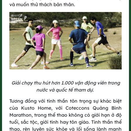
và muốn thử thách bản thân.
liệu sử dụng 1 lần và bị thải bỏ sau sự kiện.​
Hãy sẵn sàng chinh phục đường chạy GreenUP Run 2025, góp
thêm cây xanh qua từng bước chạy.​
Giải chạy thu hút hơn 1.000 vận động viên trong
nước và quốc tế tham dự.
Tương đồng với tinh thần tôn trọng sự khác biệt
của Kusto Home, với Coteccons Quảng Bình
Marathon, trong thể thao không có giới hạn ở độ
tuổi, sắc tộc, giới tính hay tôn giáo. Tinh thần thể
GIẢI CHẠY SẼ CHÍNH THỨC BẮT ĐẦU SAU
thao, rèn luyện sức khỏe và lối sống lành mạnh