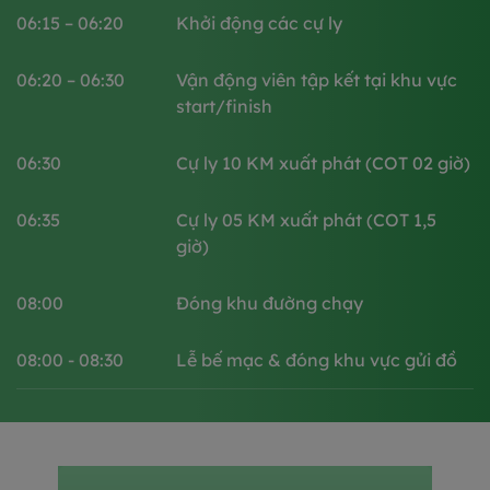
06:15 – 06:20​
Khởi động các cự ly
06:20 – 06:30​
Vận động viên tập kết tại khu vực
start/finish​
06:30
Cự ly 10 KM xuất phát (COT 02 giờ)​​
06:35
Cự ly 05 KM xuất phát (COT 1,5
giờ)​​
08:00
Đóng khu đường chạy​
08:00 - 08:30
Lễ bế mạc & đóng khu vực gửi đồ​​