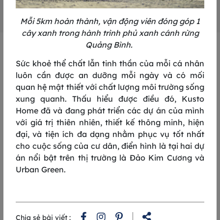
Mỗi 5km hoàn thành, vận động viên đóng góp 1
cây xanh trong hành trình phủ xanh cánh rừng
Quảng Bình.
GREENUP RUN 2025
Sức khoẻ thể chất lẫn tinh thần của mỗi cá nhân
MÔ TẢ ĐƯỜNG CHẠY
luôn cần được an dưỡng mỗi ngày và có mối
5KM
1
quan hệ mật thiết với chất lượng môi trường sống
xung quanh. Thấu hiểu được điều đó, Kusto
Home đã và đang phát triển các dự án của mình
với giá trị thiên nhiên, thiết kế thông minh, hiện
đại, và tiện ích đa dạng nhằm phục vụ tốt nhất
cho cuộc sống của cư dân, điển hình là tại hai dự
án nổi bật trên thị trường là Đảo Kim Cương và
Urban Green.
Chia sẻ bài viết :