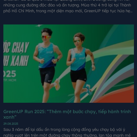
những cung đường độc đáo và ấn tượng. Mùa thứ 4 trở lại tại Thành
phố Hồ Chí Minh, trong một diện mạo mới, GreenUP tiếp tục hứa hẹn
mang đến những trải nghiệm đáng nhớ cho mỗi người tham gia.
GreenUP Run 2025: “Thêm một bước chạy, tiếp hành trình
xanh”
29.08.2025
Sau 3 năm để lại dấu ấn trong lòng cộng đồng yêu chạy bộ với ý
nghĩa vượt lên trên một đường chạy thông thường, lan tỏa mạnh mẽ