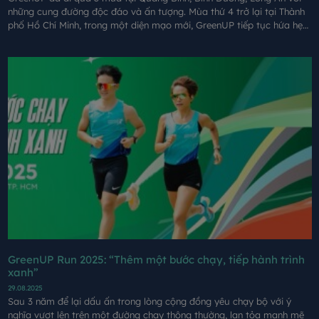
những cung đường độc đáo và ấn tượng. Mùa thứ 4 trở lại tại Thành
phố Hồ Chí Minh, trong một diện mạo mới, GreenUP tiếp tục hứa hẹn
mang đến những trải nghiệm đáng nhớ cho mỗi người tham gia.
GreenUP Run 2025: “Thêm một bước chạy, tiếp hành trình
xanh”
29.08.2025
Sau 3 năm để lại dấu ấn trong lòng cộng đồng yêu chạy bộ với ý
nghĩa vượt lên trên một đường chạy thông thường, lan tỏa mạnh mẽ