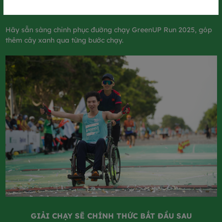
liệu sử dụng 1 lần và bị thải bỏ sau sự kiện.​
Hãy sẵn sàng chinh phục đường chạy GreenUP Run 2025, góp
thêm cây xanh qua từng bước chạy.​
GIẢI CHẠY SẼ CHÍNH THỨC BẮT ĐẦU SAU