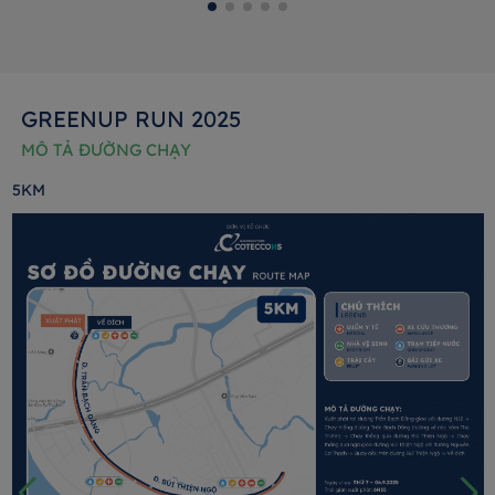
GREENUP RUN 2025
MÔ TẢ ĐƯỜNG CHẠY
5KM
1