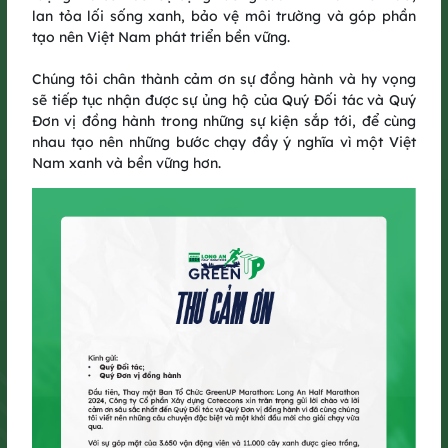
lan tỏa lối sống xanh, bảo vệ môi trường và góp phần
xanh​
tạo nên Việt Nam phát triển bền vững.​
Từ Quảng Bình, Bình Dương đến Long An, GreenUP đã để lại
dấu ấn trong lòng cộng đồng yêu chạy bộ, với ý nghĩa vượt lên
Chúng tôi chân thành cảm ơn sự đồng hành và hy vọng
trên một đường chạy thông thường và lan tỏa mạnh mẽ tinh
sẽ tiếp tục nhận được sự ủng hộ của Quý Đối tác và Quý
thần sống xanh, GreenUP Run 2025 - Thêm một bước chạy,
Đơn vị đồng hành trong những sự kiện sắp tới, để cùng
tiếp hành trình xanh. Mỗi bước chạy là một bước tiếp nối hành
nhau tạo nên những bước chạy đầy ý nghĩa vì một Việt
trình GreenUP: góp thêm giá trị cho cộng đồng, cùng lan tỏa
Nam xanh và bền vững hơn.​
tinh thần xanh và bền vững.​