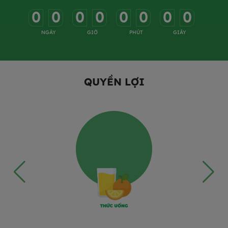
0
0
0
0
0
0
0
0
-
-
-
-
-
-
-
-
NGÀY
GIỜ
PHÚT
GIÂY
QUYỀN LỢI