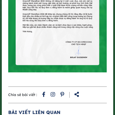
Trải nghiệm mới tại GreenUP Run
2025​
Cung đường năm nay không chỉ mang đến không khí sôi động
với loạt thử thách vui nhộn, từ vượt lốp, nhảy lò cò đến bứt phá
ở ải cuối về đích, mà còn đánh dấu bước đổi mới lớn: lần đầu
tiên GreenUP mở cổng đăng ký miễn phí cho cộng đồng. Đây là
dịp để các Runners cùng hòa nhịp trên đường chạy, lan tỏa tinh
thần sống xanh và kết nối vì tương lai bền vững.​
Chia sẻ bài viết :
BÀI VIẾT LIÊN QUAN