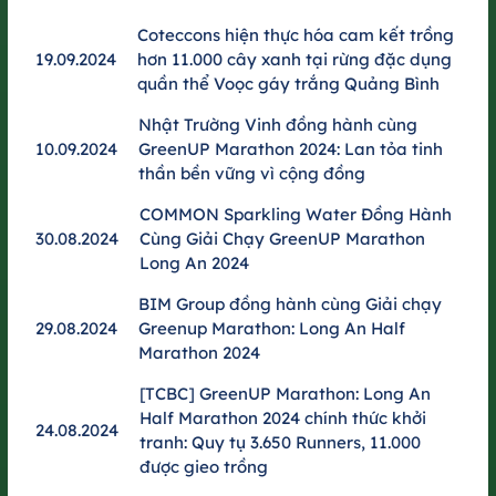
Coteccons hiện thực hóa cam kết trồng
19.09.2024
hơn 11.000 cây xanh tại rừng đặc dụng
quần thể Voọc gáy trắng Quảng Bình
Nhật Trường Vinh đồng hành cùng
10.09.2024
GreenUP Marathon 2024: Lan tỏa tinh
thần bền vững vì cộng đồng
Thêm một bước chạy, tiếp hành trình
COMMON Sparkling Water Đồng Hành
xanh​
30.08.2024
Cùng Giải Chạy GreenUP Marathon
GreenUP Run 2025 không dừng lại ở một giải chạy, mà là điểm
Long An 2024
tiếp nối cho hành trình kết nối cộng đồng cùng góp thêm giá trị
BIM Group đồng hành cùng Giải chạy
xanh.​
29.08.2024
Greenup Marathon: Long An Half
Marathon 2024
GreenUP Run 2025 sẽ trồng thêm 5,000 cây xanh sau giải
chạy, góp phần vào mục tiêu trồng 1 tỷ cây xanh, vì một Việt
[TCBC] GreenUP Marathon: Long An
Nam xanh.​
Half Marathon 2024 chính thức khởi
24.08.2024
tranh: Quy tụ 3.650 Runners, 11.000
Ngoài ra, đường chạy còn mang dấu ấn xanh độc đáo khi tái
được gieo trồng
sử dụng thiết bị công trường như giàn giáo, lưới bao che làm
cổng xuất phát/về đích nhằm giảm thiểu việc sử dụng các vật