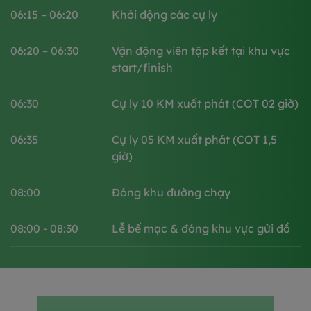
06:15 – 06:20​
Khởi động các cự ly
06:20 – 06:30​
Vận động viên tập kết tại khu vực
start/finish​
06:30
Cự ly 10 KM xuất phát (COT 02 giờ)​​
06:35
Cự ly 05 KM xuất phát (COT 1,5
giờ)​​
08:00
Đóng khu đường chạy​
08:00 - 08:30
Lễ bế mạc & đóng khu vực gửi đồ​​