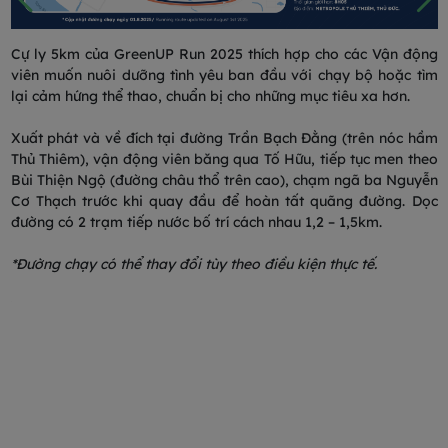
ho
Cự ly 5km của GreenUP Run 2025 thích hợp cho các Vận động
C
nh
viên muốn nuôi dưỡng tình yêu ban đầu với chạy bộ hoặc tìm
n
lại cảm hứng thể thao, chuẩn bị cho những mục tiêu xa hơn.​​
p
ầm
Xuất phát và về đích tại đường Trần Bạch Đằng (trên nóc hầm
X
ào
Thủ Thiêm), vận động viên băng qua Tố Hữu, tiếp tục men theo
T
đó
Bùi Thiện Ngộ (đường châu thổ trên cao), chạm ngã ba Nguyễn
N
ên
Cơ Thạch trước khi quay đầu để hoàn tất quãng đường. Dọc
q
ái
đường có 2 trạm tiếp nước bố trí cách nhau 1,2 – 1,5km.​​
c
ận
H
ùi
*Đường chạy có thể thay đổi tùy theo điều kiện thực tế.​
đ
ng
T
rí
đ
ốt
c
c
*