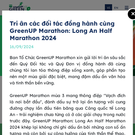
VI
EN
×
Tri ân các đối tác đồng hành cùng
GreenUP Marathon: Long An Half
Marathon 2024
16/09/2024
Ban Tổ Chức GreenUP Marathon xin gửi lời tri ân sâu sắc
đến Quý Đối tác và Quý Đơn vị đồng hành đã cùng
chúng tôi lan tỏa thông điệp sống xanh, góp phần tạo
nên một mùa giải đặc biệt, mang đậm dấu ấn văn hóa
và tinh thần bền vững.
THÊM MỘT BƯỚC CHẠY, TIẾP
GreenUP Marathon mùa 3 mang thông điệp "Vạch đích
HÀNH TRÌNH XANH
là nơi bắt đầu", đánh dấu sự trở lại ấn tượng với cung
đường chạy lần đầu tiên băng qua Cảng quốc tế Long
GREENUP RUN 2025
An - trải nghiệm chưa từng có ở các giải chạy trong nước
trước đây. GreenUP Marathon: Long An Half Marathon
2024 khép lại không chỉ ghi dấu ấn bởi những con số ấn
Thêm một bước chạy, tiếp hành trình
tượng mà còn bởi sự cộng hưởng của tinh thần thể thao,