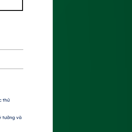
c thử
ý tưởng và