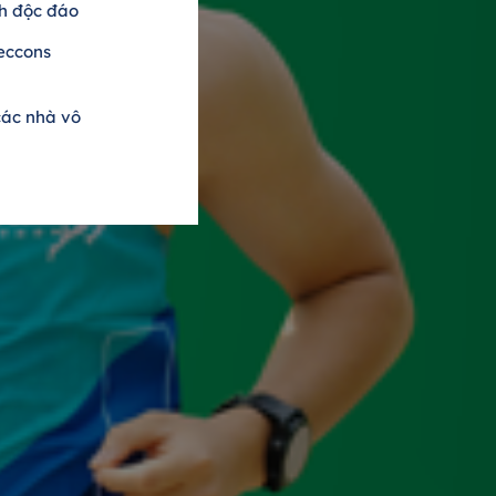
h độc đáo
eccons
các nhà vô