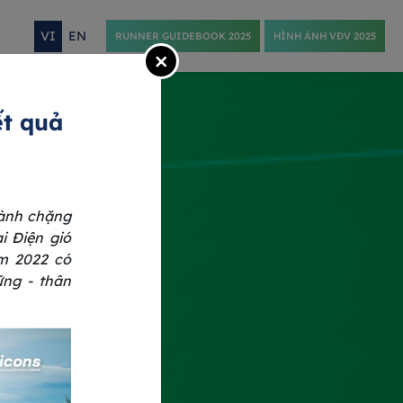
VI
EN
RUNNER GUIDEBOOK 2025
HÌNH ẢNH VĐV 2025
×
ết quả
hành chặng
i Điện gió
m 2022 có
ững - thân