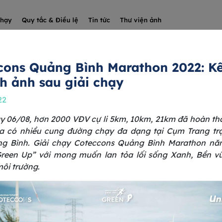
chạy
Quy tắc & Điều lệ
Tin tức
Thư viện ảnh
cons Quảng Bình Marathon 2022: K
nh ảnh sau giải chạy
22
y 06/08, hơn 2000 VĐV cự li 5km, 10km, 21km đã hoàn t
 có nhiều cung đường chạy đa dạng tại Cụm Trang trạ
ng Bình. Giải chạy Coteccons Quảng Bình Marathon nă
reen Up” với mong muốn lan tỏa lối sống Xanh, Bền v
môi trường.