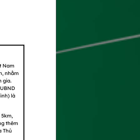
ệt Nam
ền, nhằm
 gia.
g UBND
ình) là
y 5km,
ồng thêm
a Thủ