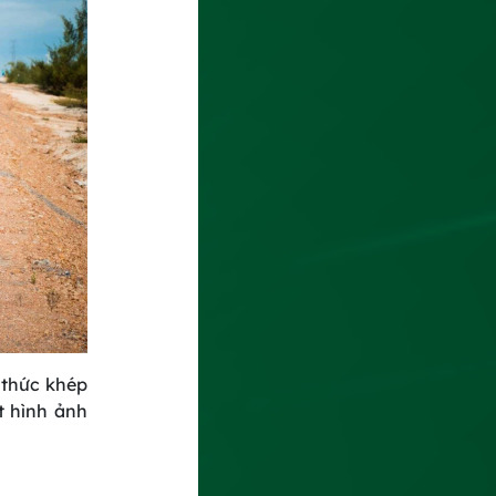
 thức khép
t hình ảnh