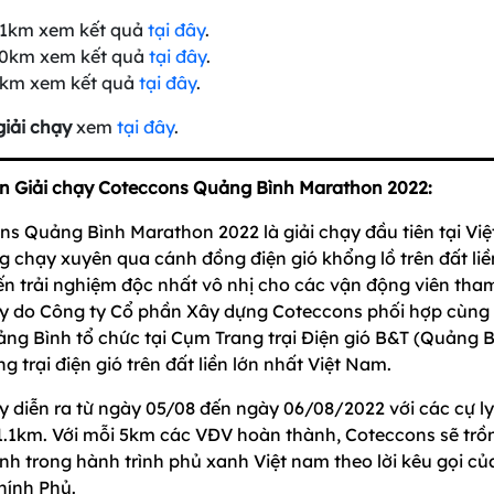
 21km xem kết quả
tại đây
.
 10km xem kết quả
tại đây
.
 5km xem kết quả
tại đây
.
giải chạy
xem
tại đây
.
in Giải chạy Coteccons Quảng Bình Marathon 2022:
ns Quảng Bình Marathon 2022 là giải chạy đầu tiên tại Vi
g chạy xuyên qua cánh đồng điện gió khổng lồ trên đất li
n trải nghiệm độc nhất vô nhị cho các vận động viên tham
ạy do Công ty Cổ phần Xây dựng Coteccons phối hợp cùn
ng Bình tổ chức tại Cụm Trang trại Điện gió B&T (Quảng B
g trại điện gió trên đất liền lớn nhất Việt Nam.
y diễn ra từ ngày 05/08 đến ngày 06/08/2022 với các cự l
1.1km. Với mỗi 5km các VĐV hoàn thành, Coteccons sẽ tr
nh trong hành trình phủ xanh Việt nam theo lời kêu gọi củ
Chính Phủ.