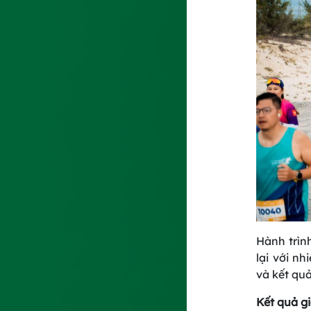
Hành trìn
lại với n
và kết quả
Kết quả gi