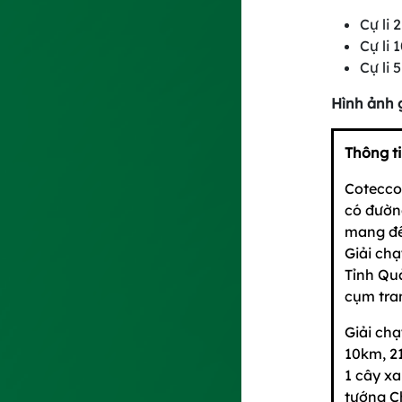
Cự li
Cự li
Cự li
Hình ảnh 
Thông t
Cotecco
có đườn
mang đế
Giải ch
Tỉnh Quả
cụm tran
Giải chạ
10km, 2
1 cây xa
tướng 