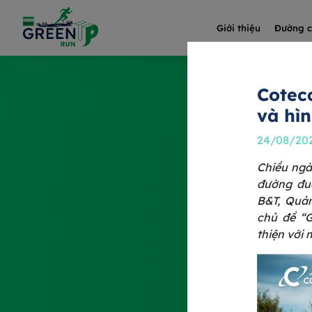
Giới thiệu
Đường 
Cotec
và hì
24/08/20
Chiều ngà
đường đua
B&T, Quả
chủ đề “G
thiện với 