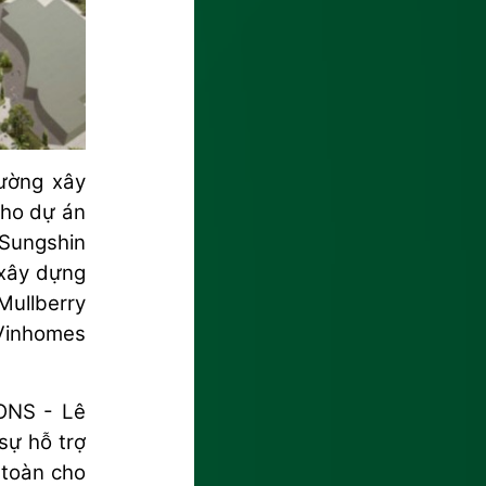
rường xây
cho dự án
Sungshin
 xây dựng
Mullberry
Vinhomes
ONS - Lê
sự hỗ trợ
 toàn cho