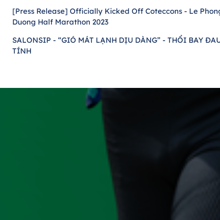
[Press Release] Officially Kicked Off Coteccons - Le Phon
Duong Half Marathon 2023
SALONSIP - “GIÓ MÁT LẠNH DỊU DÀNG” - THỔI BAY ĐA
TÍNH