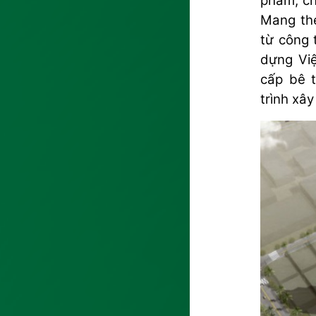
phẩm, ch
Mang the
từ công 
dựng Việ
cấp bê 
trình xâ