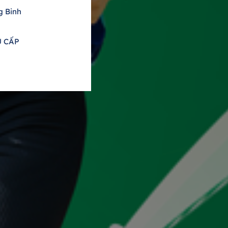
g Binh
U CẤP