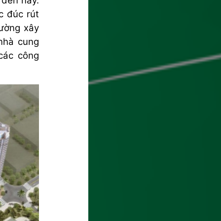
 đến nay.
c đúc rút
rường xây
 nhà cung
các công