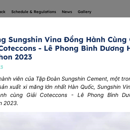
ack
Schedule & Regulations
News
Gallery
ng Sungshin Vina Đồng Hành Cùng 
Coteccons - Lê Phong Bình Dương H
hon 2023
23
hành viên của Tập Đoàn Sungshin Cement, một tr
sản xuất xi măng lớn nhất Hàn Quốc, Sungshin Vi
nh cùng Giải Coteccons - Lê Phong Bình Dư
n 2023.