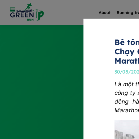
About
Running tr
Bê tô
Chạy 
Marat
30/08/20
Là một t
công ty 
đồng hà
Maratho