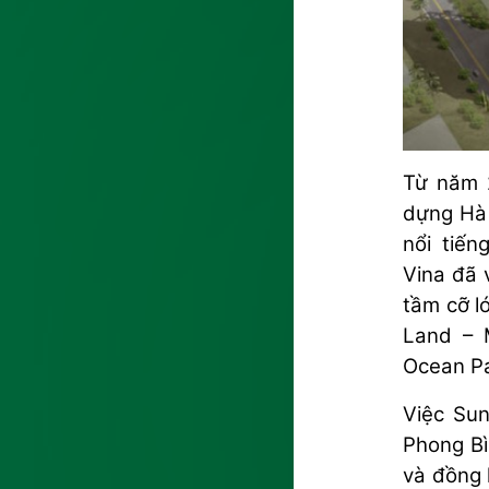
Từ năm 2
dựng Hà 
nổi tiế
Vina đã 
tầm cỡ l
Land – 
Ocean Pa
Việc Su
Phong Bì
và đồng 