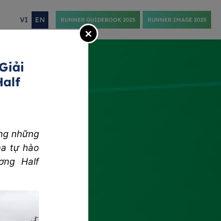
VI
EN
RUNNER GUIDEBOOK 2025
RUNNER IMAGE 2025
×
Giải
alf
ong những
na tự hào
ơng Half