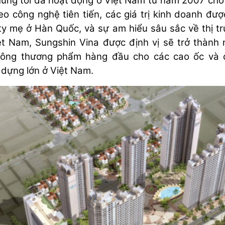
úng tôi đã hoạt động ở Việt Nam từ năm 2007 cho
o công nghệ tiên tiến, các giá trị kinh doanh đượ
ty mẹ ở Hàn Quốc, và sự am hiểu sâu sắc về thị t
t Nam, Sungshin Vina được định vị sẽ trở thành
tông thương phẩm hàng đầu cho các cao ốc và 
y
dựng lớn ở Việt Nam.