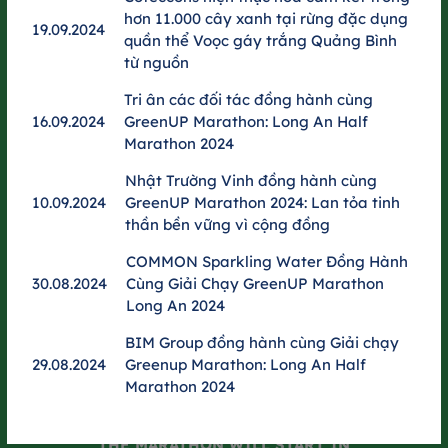
construction materials such as scaffolding and safety nets –
hơn 11.000 cây xanh tại rừng đặc dụng
reducing single-use items and minimizing post-event waste.
19.09.2024
quần thể Voọc gáy trắng Quảng Bình
từ nguồn
Get ready to conquer the GreenUP Run 2025 course and grow
more trees with every step you take.
Tri ân các đối tác đồng hành cùng
16.09.2024
GreenUP Marathon: Long An Half
Marathon 2024
Nhật Trường Vinh đồng hành cùng
10.09.2024
GreenUP Marathon 2024: Lan tỏa tinh
thần bền vững vì cộng đồng
COMMON Sparkling Water Đồng Hành
30.08.2024
Cùng Giải Chạy GreenUP Marathon
Long An 2024
BIM Group đồng hành cùng Giải chạy
29.08.2024
Greenup Marathon: Long An Half
Marathon 2024
THE MARATHON WILL START IN