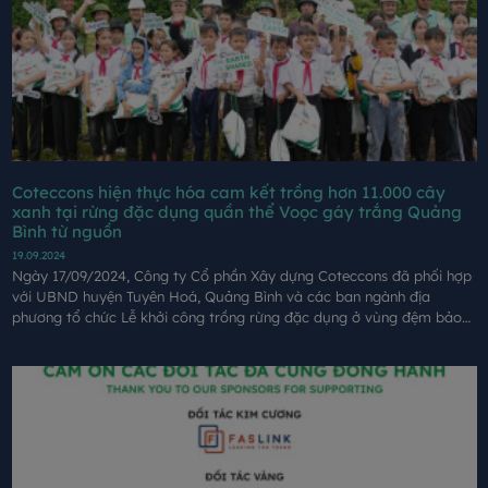
Coteccons hiện thực hóa cam kết trồng hơn 11.000 cây
xanh tại rừng đặc dụng quần thể Voọc gáy trắng Quảng
Bình từ nguồn
19.09.2024
Ngày 17/09/2024, Công ty Cổ phần Xây dựng Coteccons đã phối hợp
với UBND huyện Tuyên Hoá, Quảng Bình và các ban ngành địa
phương tổ chức Lễ khởi công trồng rừng đặc dụng ở vùng đệm bảo
vệ quần thể Vọoc gáy trắng tại xã Đồng Hoá, huyện Tuyên Hoá, tỉnh
Quảng Bình từ nguồn quỹ của giải chạy GreenUP Marathon.