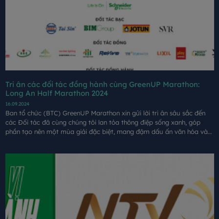
Tri ân các đối tác đồng hành cùng GreenUP Marathon:
Long An Half Marathon 2024
16.09.2024
Ban tổ chức (BTC) GreenUP Marathon xin gửi lời tri ân sâu sắc đến
các Đối tác đã cùng chúng tôi lan tỏa thông điệp sống xanh, góp
phần tạo nên một mùa giải đặc biệt, mang đậm dấu ấn văn hóa và
tinh thần bền vững.​