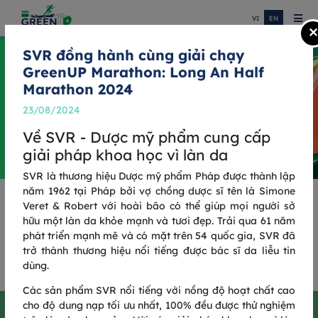
VI
EN
×
SVR đồng hành cùng giải chạy
GreenUP Marathon: Long An Half
Marathon 2024
23/08/2024
Về SVR - Dược mỹ phẩm cung cấp
giải pháp khoa học vì làn da
SVR là thương hiệu Dược mỹ phẩm Pháp được thành lập
năm 1962 tại Pháp bởi vợ chồng dược sĩ tên là Simone
ONE MORE STEP, ONE
Veret & Robert với hoài bão có thể giúp mọi người sở
hữu một làn da khỏe mạnh và tươi đẹp. Trải qua 61 năm
GREENER JOURNEY
phát triển mạnh mẽ và có mặt trên 54 quốc gia, SVR đã
trở thành thương hiệu nổi tiếng được bác sĩ da liễu tin
GREENUP RUN 2025
dùng.
Các sản phẩm SVR nổi tiếng với nồng độ hoạt chất cao
cho độ dung nạp tối ưu nhất, 100% đều được thử nghiệm
One More Step, One Greener Journey