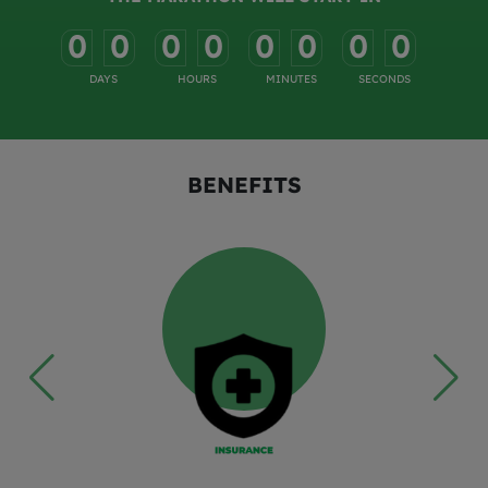
0
0
0
0
0
0
0
0
-
-
-
-
-
-
-
-
DAYS
HOURS
MINUTES
SECONDS
BENEFITS