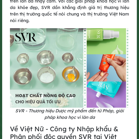
trên làn da nhạy cảm. Với các giải pháp khoa học vì làn
da khỏe đẹp, SVR dần khẳng định giá trị thương hiệu
From Quang Binh to Binh Duong to Long An, GreenUP has
trên thị trường quốc tế nói chung và thị trường Việt Nam
made its mark in the hearts of the running community – going
nói riêng.
beyond a race to become a movement that spreads the spirit
of green living.
GreenUP Run 2025 continues that mission: each step is a step
forward in the GreenUP journey – adding value to the
community, and together, championing a greener, more
sustainable future.
SVR - Thương hiệu Dược mỹ phẩm đến từ Pháp, giải
pháp khoa học vì làn da
Về Việt Nữ - Công ty Nhập khẩu &
Phân phối độc quyền SVR tại Việt