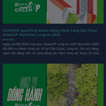
COMMON Sparkling Water Đồng Hành Cùng Giải Chạy
GreenUP Marathon Long An 2024
30.08.2024
Ngày 24/08/2024 vừa qua, GreenUP Long An Half Marathon 2024
đã diễn ra thành công rực rỡ tại Cần Giuộc, Long An, thu hút hàng
ngàn vận động viên và cộng đồng yêu thích chạy bộ. Được tổ chức
bởi Coteccons và các đối tác, giải chạy không chỉ mang đến một sự
kiện thể thao đầy cảm hứng mà còn góp phần lan tỏa thông điệp bảo
vệ môi trường, văn hóa đồng bằng Sông Cửu Long.