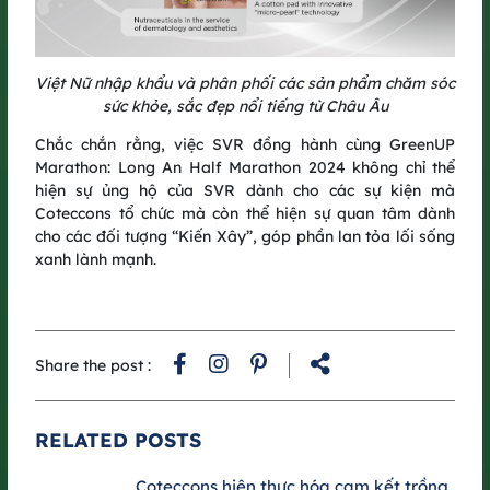
Việt Nữ nhập khẩu và phân phối các sản phẩm chăm sóc
sức khỏe, sắc đẹp nổi tiếng từ Châu Âu
Chắc chắn rằng, việc SVR đồng hành cùng GreenUP
Marathon: Long An Half Marathon 2024 không chỉ thể
hiện sự ủng hộ của SVR dành cho các sự kiện mà
Coteccons tổ chức mà còn thể hiện sự quan tâm dành
One More Step, One Greener Journey
cho các đối tượng “Kiến Xây”, góp phần lan tỏa lối sống
xanh lành mạnh.
GreenUP Run 2025 is more than just a race – it’s a continuation
of our journey to connect communities and create lasting
green value.
After the race, GreenUP Run 2025 will plant 5,000 more trees,
Share the post :
contributing to Vietnam’s national goal of planting 1 billion
trees for a greener nation.
RELATED POSTS
The course itself carries a unique green touch, with starting
and finishing gates creatively built from repurposed
Coteccons hiện thực hóa cam kết trồng