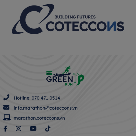
Hotline: 070 471 0514
info.marathon@coteccons.vn
marathon.coteccons.vn