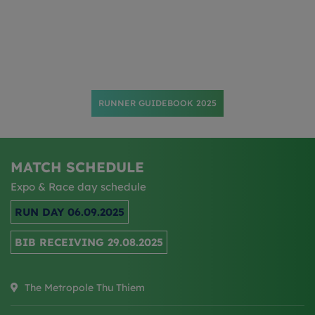
t
al
*
c
RUNNER GUIDEBOOK 2025
MATCH SCHEDULE
Expo & Race day schedule
RUN DAY 06.09.2025
BIB RECEIVING 29.08.2025
The Metropole Thu Thiem