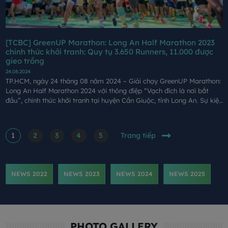
[TCBC] GreenUP Marathon: Long An Half Marathon 2023
chính thức khởi tranh: Quy tụ 3.650 Runners, 11.000 được
gieo trồng
24.08.2024
TP.HCM, ngày 24 tháng 08 năm 2024 – Giải chạy GreenUP Marathon:
Long An Half Marathon 2024 với thông điệp “Vạch đích là nơi bắt
đầu”, chính thức khởi tranh tại huyện Cần Giuộc, tỉnh Long An. Sự kiện
do Công ty Cổ phần Xây dựng Coteccons (Coteccons), Báo Tuổi trẻ,
Sở Văn hoá, Thể thao và Du lịch tỉnh Long An tổ chức, Công ty Cổ
phần Đồng Tâm là đơn vị phối hợp tổ chức.
1
2
3
4
5
Trang tiếp
NEWS 2022
NEWS 2023
NEWS 2024
NEWS 2025
PHOTO GALLERY