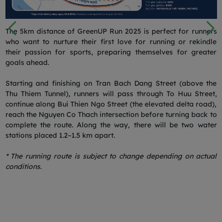
le
The 5km distance of GreenUP Run 2025 is perfect for runners
T
ng
who want to nurture their first love for running or rekindle
c
ve
their passion for sports, preparing themselves for greater
a
goals ahead.
a
he
Starting and finishing on Tran Bach Dang Street (above the
S
t,
Thu Thiem Tunnel), runners will pass through To Huu Street,
T
ty
continue along Bui Thien Ngo Street (the elevated delta road),
t
go
reach the Nguyen Co Thach intersection before turning back to
a
se
complete the route. Along the way, there will be two water
S
en
stations placed 1.2–1.5 km apart.
c
9.
S
ht
* The running route is subject to change depending on actual
R
uu
conditions.
o
he
i
f
.5
A
ut
k