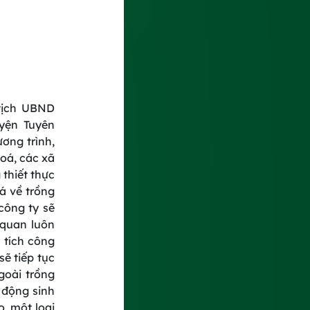
 tịch UBND
yện Tuyên
ơng trình,
oá, các xã
thiết thực
á về trồng
công ty sẽ
 quan luôn
 tích công
sẽ tiếp tục
goài trồng
 động sinh
, một loại