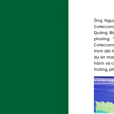
Ông Nguy
Coteccons
Quảng Bìn
phương: 
Coteccons
trình dài
dự án man
hành và c
trường, ph