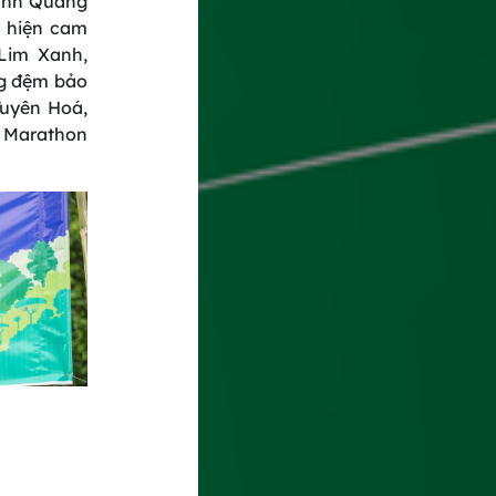
tỉnh Quảng
c hiện cam
 Lim Xanh,
ng đệm bảo
Tuyên Hoá,
f Marathon