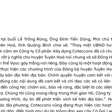
 tại buổi Lễ Trồng Rừng, Ông Đinh Tiến Dũng, Phó chủ
yên Hoá, tỉnh Quảng Bình chia sẻ: “Thay mặt UBND hu
xin cảm ơn Công ty Cổ phần Xây dựng Coteccons đã có chư
 rất ý nghĩa cho huyện Tuyên Hoá nói chung và xã Đồng H
n thể Vọoc gáy trắng nói riêng. Đây cũng là một hoạt động 
 thực hiện các chương trình của Đảng bộ huyện Tuyên Ho
cây bản địa trên địa bàn. Chính quyền huyện cam kết với 
 đúng các nội dung đã cam kết và chỉ đạo các xã có liên
đến công tác chăm sóc, bảo vệ rừng, đặc biệt là các diện
rợ. Chúng tôi cũng mong rằng trong thời gian tới, Công ty 
ương trình, dự án để phát triển sinh kế trên địa bàn.”. N
 các địa phương, Coteccons cũng đang thực hiện các hoạt
ười dân, điển hình như dự án trồng đan xen cây Cà Gai Leo