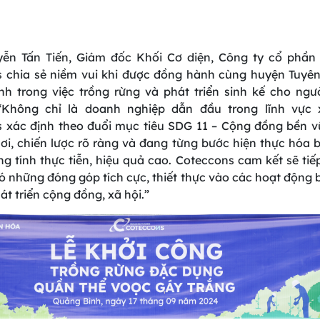
ễn Tấn Tiến, Giám đốc Khối Cơ diện, Công ty cổ phần
 chia sẻ niềm vui khi được đồng hành cùng huyện Tuyên
h trong việc trồng rừng và phát triển sinh kế cho ngư
“Không chỉ là doanh nghiệp dẫn đầu trong lĩnh vực 
 xác định theo đuổi mục tiêu SDG 11 – Cộng đồng bền vữ
 hơi, chiến lược rõ ràng và đang từng bước hiện thực hóa 
g tính thực tiễn, hiệu quả cao. Coteccons cam kết sẽ tiế
ó những đóng góp tích cực, thiết thực vào các hoạt động 
át triển cộng đồng, xã hội.”