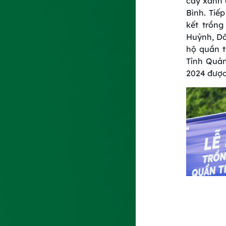
cây xanh 
Bình. Tiế
kết trồng
Huỷnh, Dâ
hộ quần t
Tỉnh Quản
2024 được