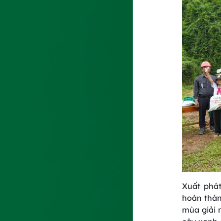
Xuất phát
hoàn thàn
mùa giải 