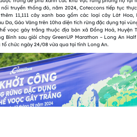
được trồng để phủ xanh các khu vực rừng phòng hộ tại 
p nối truyền thống đó, năm 2024, Coteccons tiếp tục thự
 thêm 11,111 cây xanh bao gồm các loại cây Lát Hoa,
u Da, Gáo Vàng trên 10ha diện tích rừng đặc dụng tại vù
hể voọc gáy trắng thuộc địa bàn xã Đồng Hoá, Huyện 
g Bình sau giải chạy GreenUP Marathon – Long An Hal
 tổ chức ngày 24/08 vừa qua tại tỉnh Long An.