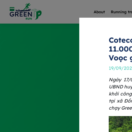
About
Running tr
Cotec
11.00
Voọc 
19/09/20
Ngày 17/
UBND huyệ
khởi công
tại xã Đồ
chạy Gre