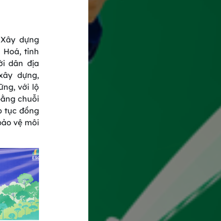
 Xây dựng
 Hoá, tỉnh
ời dân địa
xây dựng,
ng, với lộ
bằng chuỗi
p tục đồng
bảo vệ môi