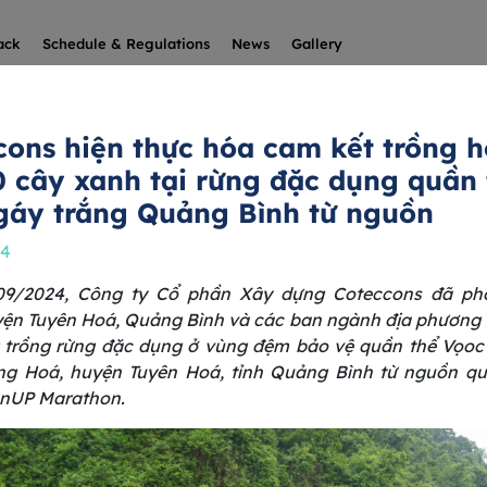
ack
Schedule & Regulations
News
Gallery
cons hiện thực hóa cam kết trồng 
0 cây xanh tại rừng đặc dụng quần 
gáy trắng Quảng Bình từ nguồn
24
09/2024, Công ty Cổ phần Xây dựng Coteccons đã phố
n Tuyên Hoá, Quảng Bình và các ban ngành địa phương 
 trồng rừng đặc dụng ở vùng đệm bảo vệ quần thể Vọoc
ng Hoá, huyện Tuyên Hoá, tỉnh Quảng Bình từ nguồn qu
enUP Marathon.