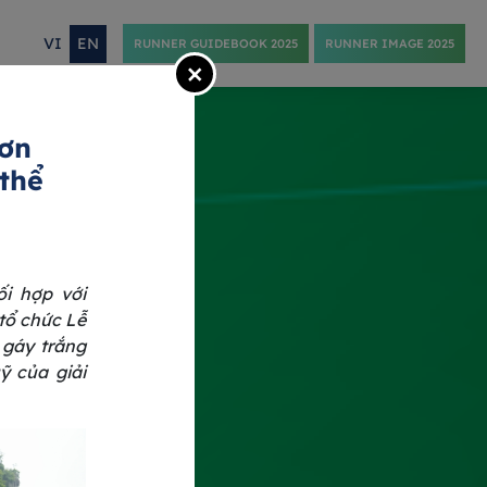
VI
EN
RUNNER GUIDEBOOK 2025
RUNNER IMAGE 2025
×
hơn
thể
i hợp với
tổ chức Lễ
 gáy trắng
ỹ của giải