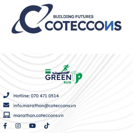
Hotline: 070 471 0514
info.marathon@coteccons.vn
marathon.coteccons.vn