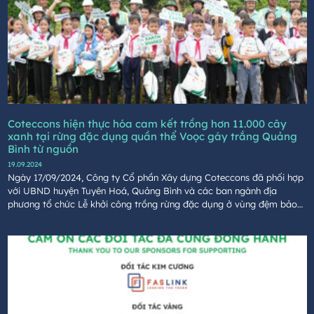
Coteccons hiện thực hóa cam kết trồng hơn 11.000 cây
xanh tại rừng đặc dụng quần thể Voọc gáy trắng Quảng
Bình từ nguồn
19.09.2024
Ngày 17/09/2024, Công ty Cổ phần Xây dựng Coteccons đã phối hợp
với UBND huyện Tuyên Hoá, Quảng Bình và các ban ngành địa
phương tổ chức Lễ khởi công trồng rừng đặc dụng ở vùng đệm bảo
vệ quần thể Vọoc gáy trắng tại xã Đồng Hoá, huyện Tuyên Hoá, tỉnh
Quảng Bình từ nguồn quỹ của giải chạy GreenUP Marathon.