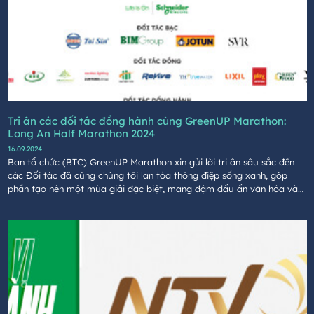
Tri ân các đối tác đồng hành cùng GreenUP Marathon:
Long An Half Marathon 2024
16.09.2024
Ban tổ chức (BTC) GreenUP Marathon xin gửi lời tri ân sâu sắc đến
các Đối tác đã cùng chúng tôi lan tỏa thông điệp sống xanh, góp
phần tạo nên một mùa giải đặc biệt, mang đậm dấu ấn văn hóa và
tinh thần bền vững.​