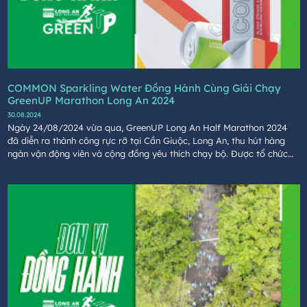
COMMON Sparkling Water Đồng Hành Cùng Giải Chạy
GreenUP Marathon Long An 2024
30.08.2024
Ngày 24/08/2024 vừa qua, GreenUP Long An Half Marathon 2024
đã diễn ra thành công rực rỡ tại Cần Giuộc, Long An, thu hút hàng
ngàn vận động viên và cộng đồng yêu thích chạy bộ. Được tổ chức
bởi Coteccons và các đối tác, giải chạy không chỉ mang đến một sự
kiện thể thao đầy cảm hứng mà còn góp phần lan tỏa thông điệp bảo
vệ môi trường, văn hóa đồng bằng Sông Cửu Long.