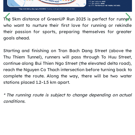
le
The 5km distance of GreenUP Run 2025 is perfect for runners
T
ng
who want to nurture their first love for running or rekindle
c
ve
their passion for sports, preparing themselves for greater
a
goals ahead.
a
he
Starting and finishing on Tran Bach Dang Street (above the
S
t,
Thu Thiem Tunnel), runners will pass through To Huu Street,
T
ty
continue along Bui Thien Ngo Street (the elevated delta road),
t
go
reach the Nguyen Co Thach intersection before turning back to
a
se
complete the route. Along the way, there will be two water
S
en
stations placed 1.2–1.5 km apart.
c
9.
S
ht
* The running route is subject to change depending on actual
R
uu
conditions.
o
he
i
f
.5
A
ut
k