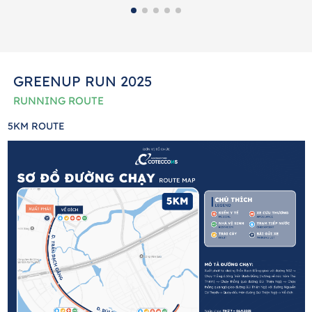
GREENUP RUN 2025
RUNNING ROUTE
5KM ROUTE
1