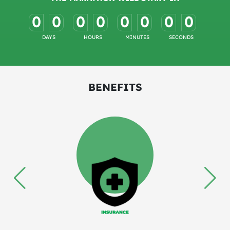
0
0
0
0
0
0
0
0
-
-
-
-
-
-
-
-
DAYS
HOURS
MINUTES
SECONDS
BENEFITS