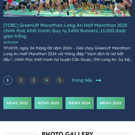
[TCBC] GreenUP Marathon: Long An Half Marathon 2023
chính thức khởi tranh: Quy tụ 3.650 Runners, 11.000 được
gieo trồng
24.08.2024
TP.HCM, ngày 24 tháng 08 năm 2024 – Giải chạy GreenUP Marathon:
Long An Half Marathon 2024 với thông điệp “Vạch đích là nơi bắt
đầu”, chính thức khởi tranh tại huyện Cần Giuộc, tỉnh Long An. Sự kiện
do Công ty Cổ phần Xây dựng Coteccons (Coteccons), Báo Tuổi trẻ,
Sở Văn hoá, Thể thao và Du lịch tỉnh Long An tổ chức, Công ty Cổ
phần Đồng Tâm là đơn vị phối hợp tổ chức.
1
2
3
4
5
Trang tiếp
NEWS 2022
NEWS 2023
NEWS 2024
NEWS 2025
PHOTO GALLERY