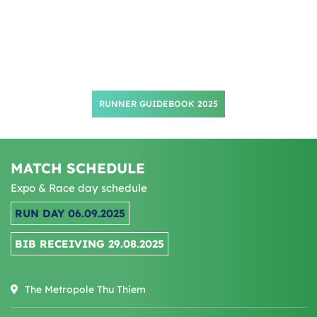
t
al
*
c
RUNNER GUIDEBOOK 2025
MATCH SCHEDULE
Expo & Race day schedule
RUN DAY 06.09.2025
BIB RECEIVING 29.08.2025
The Metropole Thu Thiem