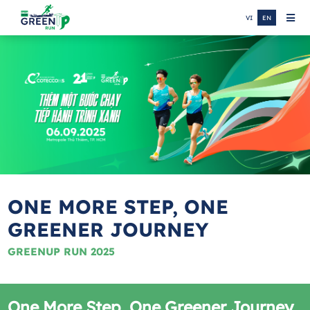
VI
EN
ONE MORE STEP, ONE
GREENER JOURNEY
GREENUP RUN 2025
One More Step, One Greener Journey